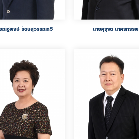
ยณัฐพงษ์ รัตนสุวรรณทวี
นายคุรุจิต นาครทรรพ