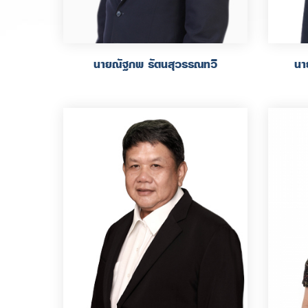
นายณัฐภพ รัตนสุวรรณทวี
นา