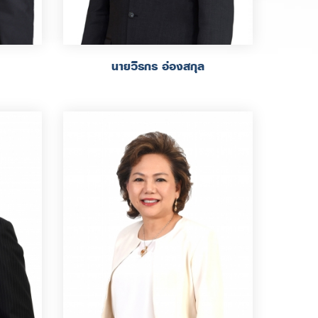
นายวีรกร อ่องสกุล